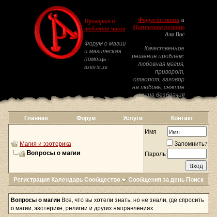
Форум по магии
и
Приворот и
Магическая помощь
любовная магия
для Вас
Форум о магии
Качественное
и магическая
решение проблем:
помощь -
любовная магия,
astarta.su
приворот,
отворот, заговор
на любовь, снятие
венца безбрачия
Главная
Форум
Услуги
Контакт
Имя
Магия и эзотерика
Запомнить?
Вопросы о магии
Пароль
Регистрация
Календарь
Сообщество
Сообщения за день
Поиск
Вопросы о магии
Все, что вы хотели знать, но не знали, где спросить
о магии, эзотерике, религии и других направлениях