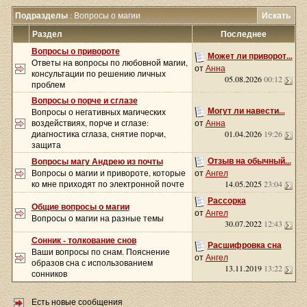
Подразделы
: Вопросы о магии
Искать
Раздел
Последнее
Вопросы о привороте
Может ли приворот...
Ответы на вопросы по любовной магии,
от
Анна
консультации по решению личных
05.08.2026
00:12
проблем
Вопросы о порче и сглазе
Могут ли навести...
Вопросы о негативных магических
воздействиях, порче и сглазе:
от
Анна
диагностика сглаза, снятие порчи,
01.04.2026
19:26
защита
Отзыв на обычный...
Вопросы магу Андрею из почты
Вопросы о магии и привороте, которые
от
Ангел
ко мне приходят по электронной почте
14.05.2025
23:04
Рассорка
Общие вопросы о магии
от
Ангел
Вопросы о магии на разные темы
30.07.2022
12:43
Сонник - толкование снов
Расшифровка сна
Ваши вопросы по снам. Пояснение
от
Ангел
образов сна с использованием
13.11.2019
13:22
сонников
Есть новые сообщения