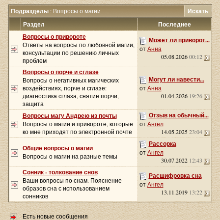
Подразделы
: Вопросы о магии
Искать
Раздел
Последнее
Вопросы о привороте
Может ли приворот...
Ответы на вопросы по любовной магии,
от
Анна
консультации по решению личных
05.08.2026
00:12
проблем
Вопросы о порче и сглазе
Могут ли навести...
Вопросы о негативных магических
воздействиях, порче и сглазе:
от
Анна
диагностика сглаза, снятие порчи,
01.04.2026
19:26
защита
Отзыв на обычный...
Вопросы магу Андрею из почты
Вопросы о магии и привороте, которые
от
Ангел
ко мне приходят по электронной почте
14.05.2025
23:04
Рассорка
Общие вопросы о магии
от
Ангел
Вопросы о магии на разные темы
30.07.2022
12:43
Сонник - толкование снов
Расшифровка сна
Ваши вопросы по снам. Пояснение
от
Ангел
образов сна с использованием
13.11.2019
13:22
сонников
Есть новые сообщения