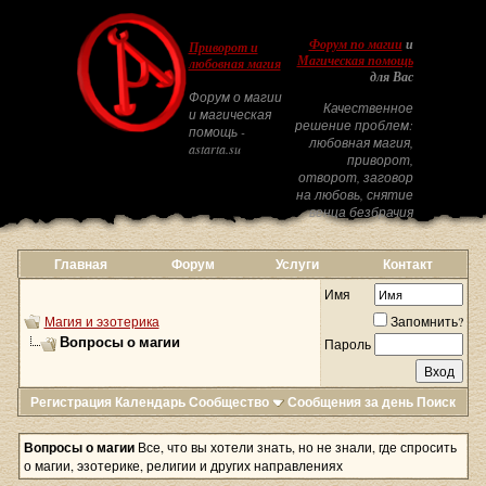
Форум по магии
и
Приворот и
Магическая помощь
любовная магия
для Вас
Форум о магии
Качественное
и магическая
решение проблем:
помощь -
любовная магия,
astarta.su
приворот,
отворот, заговор
на любовь, снятие
венца безбрачия
Главная
Форум
Услуги
Контакт
Имя
Магия и эзотерика
Запомнить?
Вопросы о магии
Пароль
Регистрация
Календарь
Сообщество
Сообщения за день
Поиск
Вопросы о магии
Все, что вы хотели знать, но не знали, где спросить
о магии, эзотерике, религии и других направлениях