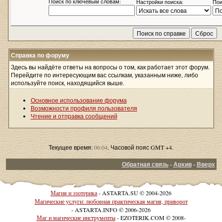
Поиск по ключевым словам:
Настройки поиска:
Пои
Справка по форуму
Здесь вы найдёте ответы на вопросы о том, как работает этот форум.
Перейдите по интересующим вас ссылкам, указанным ниже, либо
используйте поиск, находящийся выше.
Основное использование форума
Возможности профиля пользователя
Чтение и отправка сообщений
Текущее время:
06:04
. Часовой пояс GMT +4.
Обратная связь
-
Архив
-
Вверх
Магия и эзотерика
- ASTARTA.SU © 2004-2026
Магические услуги: любовная практическая магия, приворот
- ASTARTA.INFO © 2006-2026
Маг и магические инструменты
- EZOTERIK.COM © 2008-