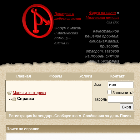
Форум по магии
и
Приворот и
Магическая помощь
любовная магия
для Вас
Форум о магии
Качественное
и магическая
решение проблем:
помощь -
любовная магия,
astarta.su
приворот,
отворот, заговор
на любовь, снятие
венца безбрачия
Главная
Форум
Услуги
Контакт
Имя
Магия и эзотерика
Запомнить?
Справка
Пароль
Регистрация
Календарь
Сообщество
Сообщения за день
Поиск
Поиск по справке