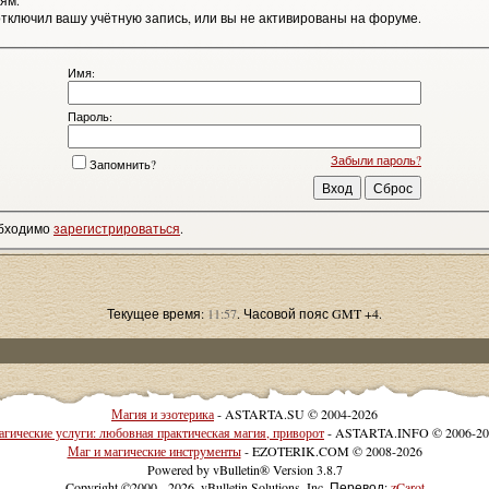
ям.
тключил вашу учётную запись, или вы не активированы на форуме.
Имя:
Пароль:
Забыли пароль?
Запомнить?
обходимо
зарегистрироваться
.
Текущее время:
11:57
. Часовой пояс GMT +4.
Магия и эзотерика
- ASTARTA.SU © 2004-2026
гические услуги: любовная практическая магия, приворот
- ASTARTA.INFO © 2006-20
Маг и магические инструменты
- EZOTERIK.COM © 2008-2026
Powered by vBulletin® Version 3.8.7
Copyright ©2000 - 2026, vBulletin Solutions, Inc. Перевод:
zCarot