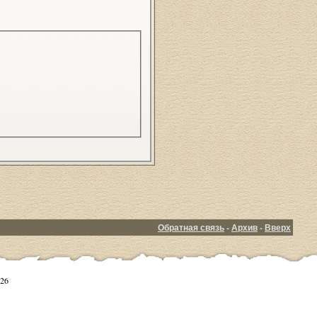
Обратная связь
-
Архив
-
Вверх
26