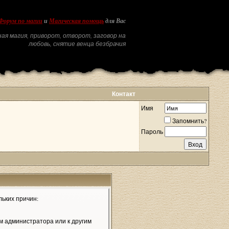
Форум по магии
и
Магическая помощь
для Вас
ая магия, приворот, отворот, заговор на
любовь, снятие венца безбрачия
Контакт
Имя
Запомнить?
Пароль
льких причин:
м администратора или к другим