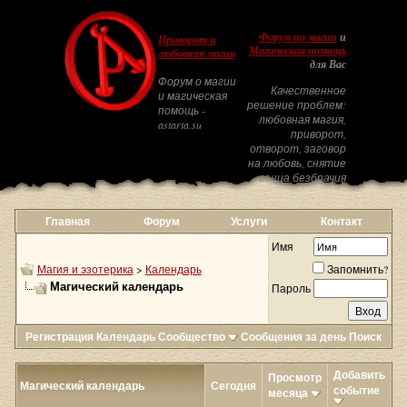
Форум по магии
и
Приворот и
Магическая помощь
любовная магия
для Вас
Форум о магии
Качественное
и магическая
решение проблем:
помощь -
любовная магия,
astarta.su
приворот,
отворот, заговор
на любовь, снятие
венца безбрачия
Главная
Форум
Услуги
Контакт
Имя
Магия и эзотерика
>
Календарь
Запомнить?
Магический календарь
Пароль
Регистрация
Календарь
Сообщество
Сообщения за день
Поиск
Добавить
Просмотр
Магический календарь
Сегодня
событие
месяца