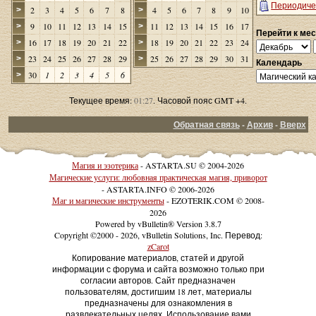
Периодиче
2
3
4
5
6
7
8
4
5
6
7
8
9
10
>
>
9
10
11
12
13
14
15
11
12
13
14
15
16
17
>
>
Перейти к ме
16
17
18
19
20
21
22
18
19
20
21
22
23
24
>
>
23
24
25
26
27
28
29
25
26
27
28
29
30
31
>
>
Календарь
30
1
2
3
4
5
6
>
Текущее время:
01:27
. Часовой пояс GMT +4.
Обратная связь
-
Архив
-
Вверх
Магия и эзотерика
- ASTARTA.SU © 2004-2026
Магические услуги: любовная практическая магия, приворот
- ASTARTA.INFO © 2006-2026
Маг и магические инструменты
- EZOTERIK.COM © 2008-
2026
Powered by vBulletin® Version 3.8.7
Copyright ©2000 - 2026, vBulletin Solutions, Inc. Перевод:
zCarot
Копирование материалов, статей и другой
информации с форума и сайта возможно только при
согласии авторов. Сайт предназначен
пользователям, достигшим 18 лет, материалы
предназначены для ознакомления в
развлекательных целях. Использование вами