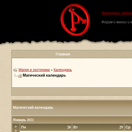
Приворот и любовн
Форум о магии и м
Главная
Магия и эзотерика
>
Календарь
Магический календарь
Магический календарь
Январь 2021
>
Пн
28
Вт
29
Ср
>