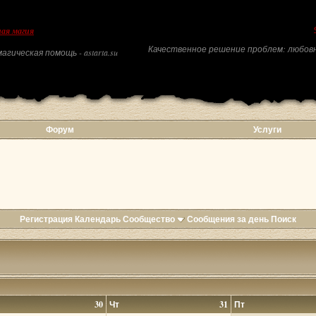
ая магия
Качественное решение проблем: любовн
агическая помощь - astarta.su
Форум
Услуги
Регистрация
Календарь
Сообщество
Сообщения за день
Поиск
30
Чт
31
Пт