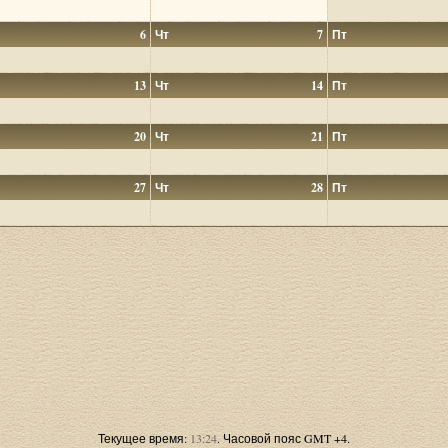
6
Чт
7
Пт
13
Чт
14
Пт
20
Чт
21
Пт
27
Чт
28
Пт
Текущее время:
13:24
. Часовой пояс GMT +4.