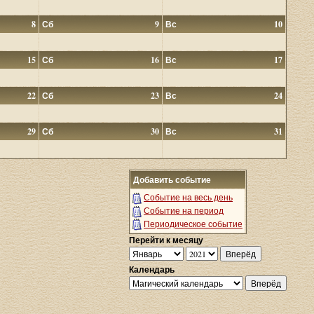
8
Сб
9
Вс
10
15
Сб
16
Вс
17
22
Сб
23
Вс
24
29
Сб
30
Вс
31
Добавить событие
Событие на весь день
Событие на период
Периодическое событие
Перейти к месяцу
Календарь