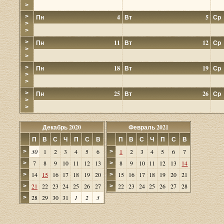
>
>
Пн
4
Вт
5
Ср
>
>
>
Пн
11
Вт
12
Ср
>
>
>
Пн
18
Вт
19
Ср
>
>
>
Пн
25
Вт
26
Ср
>
>
Декабрь 2020
Февраль 2021
П
В
С
Ч
П
С
В
П
В
С
Ч
П
С
В
30
1
2
3
4
5
6
1
2
3
4
5
6
7
>
>
7
8
9
10
11
12
13
8
9
10
11
12
13
14
>
>
14
15
16
17
18
19
20
15
16
17
18
19
20
21
>
>
21
22
23
24
25
26
27
22
23
24
25
26
27
28
>
>
28
29
30
31
1
2
3
>