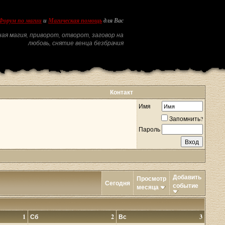
Форум по магии
и
Магическая помощь
для Вас
ая магия, приворот, отворот, заговор на
любовь, снятие венца безбрачия
Контакт
Имя
Запомнить?
Пароль
Добавить
Просмотр
Сегодня
событие
месяца
1
Сб
2
Вс
3