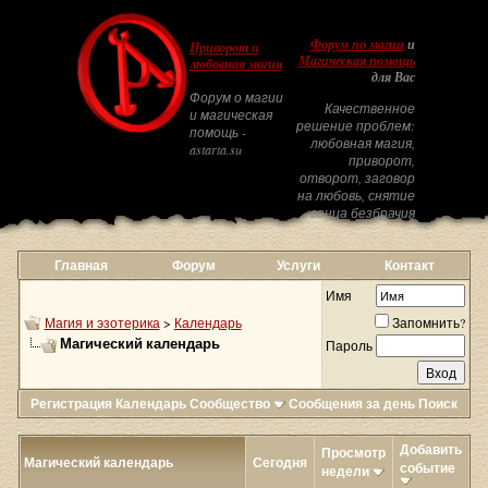
Форум по магии
и
Приворот и
Магическая помощь
любовная магия
для Вас
Форум о магии
Качественное
и магическая
решение проблем:
помощь -
любовная магия,
astarta.su
приворот,
отворот, заговор
на любовь, снятие
венца безбрачия
Главная
Форум
Услуги
Контакт
Имя
Магия и эзотерика
>
Календарь
Запомнить?
Магический календарь
Пароль
Регистрация
Календарь
Сообщество
Сообщения за день
Поиск
Добавить
Просмотр
Магический календарь
Сегодня
событие
недели