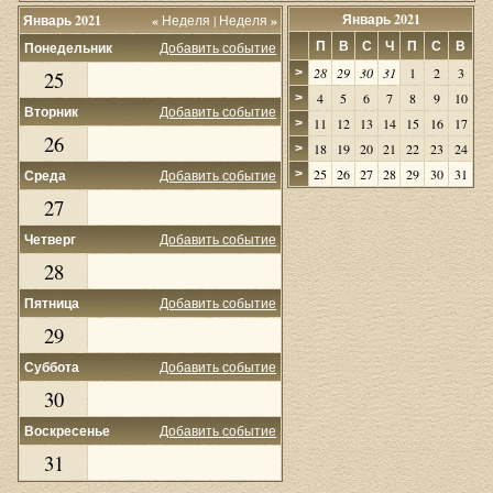
Январь 2021
Январь 2021
«
Неделя
|
Неделя
»
П
В
С
Ч
П
С
В
Понедельник
Добавить событие
28
29
30
31
1
2
3
>
25
4
5
6
7
8
9
10
>
Вторник
Добавить событие
11
12
13
14
15
16
17
>
26
18
19
20
21
22
23
24
>
25
26
27
28
29
30
31
Среда
Добавить событие
>
27
Четверг
Добавить событие
28
Пятница
Добавить событие
29
Суббота
Добавить событие
30
Воскресенье
Добавить событие
31