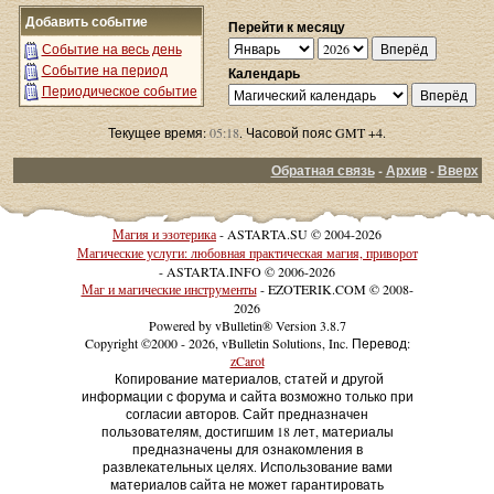
Добавить событие
Перейти к месяцу
Событие на весь день
Событие на период
Календарь
Периодическое событие
Текущее время:
05:18
. Часовой пояс GMT +4.
Обратная связь
-
Архив
-
Вверх
Магия и эзотерика
- ASTARTA.SU © 2004-2026
Магические услуги: любовная практическая магия, приворот
- ASTARTA.INFO © 2006-2026
Маг и магические инструменты
- EZOTERIK.COM © 2008-
2026
Powered by vBulletin® Version 3.8.7
Copyright ©2000 - 2026, vBulletin Solutions, Inc. Перевод:
zCarot
Копирование материалов, статей и другой
информации с форума и сайта возможно только при
согласии авторов. Сайт предназначен
пользователям, достигшим 18 лет, материалы
предназначены для ознакомления в
развлекательных целях. Использование вами
материалов сайта не может гарантировать