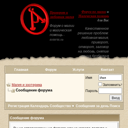
Форум по магии
и
Приворот и
Магическая помощь
любовная магия
для Вас
Форум о магии
Качественное
и магическая
решение проблем:
помощь -
любовная магия,
astarta.su
приворот,
отворот, заговор
на любовь, снятие
венца безбрачия
Главная
Форум
Услуги
Контакт
Имя
Магия и эзотерика
Запомнить?
Сообщение форума
Пароль
Регистрация
Календарь
Сообщество
Сообщения за день
Поиск
Сообщение форума