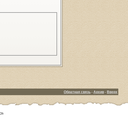
Обратная связь
-
Архив
-
Вверх
26