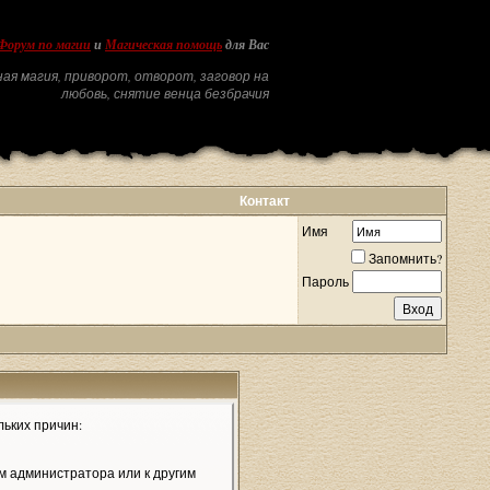
Форум по магии
и
Магическая помощь
для Вас
ая магия, приворот, отворот, заговор на
любовь, снятие венца безбрачия
Контакт
Имя
Запомнить?
Пароль
льких причин:
м администратора или к другим