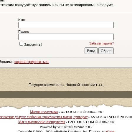
ям.
тключил вашу учётную запись, или вы не активированы на форуме.
Имя:
Пароль:
Забыли пароль?
Запомнить?
обходимо
зарегистрироваться
.
Текущее время:
07:54
. Часовой пояс GMT +4.
Магия и эзотерика
- ASTARTA.SU © 2004-2026
гические услуги: любовная практическая магия, приворот
- ASTARTA.INFO © 2006-20
Маг и магические инструменты
- EZOTERIK.COM © 2008-2026
Powered by vBulletin® Version 3.8.7
Copyright ©2000 - 2026, vBulletin Solutions, Inc. Перевод:
zCarot