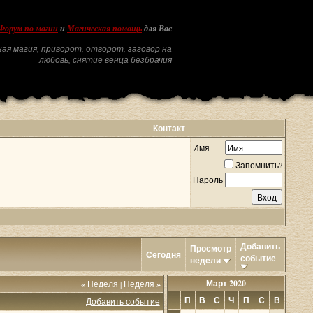
Форум по магии
и
Магическая помощь
для Вас
ая магия, приворот, отворот, заговор на
любовь, снятие венца безбрачия
Контакт
Имя
Запомнить?
Пароль
Добавить
Просмотр
Сегодня
событие
недели
Март 2020
«
Неделя
|
Неделя
»
П
В
С
Ч
П
С
В
Добавить событие