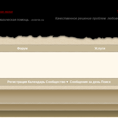
ая магия
Качественное решение проблем: любовн
агическая помощь - astarta.su
Форум
Услуги
Регистрация
Календарь
Сообщество
Сообщения за день
Поиск