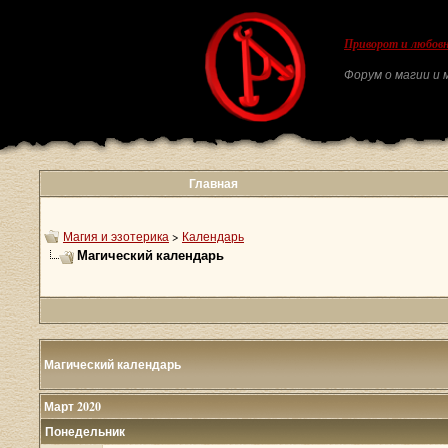
Приворот и любовн
Форум о магии и м
Главная
Магия и эзотерика
>
Календарь
Магический календарь
Магический календарь
Март 2020
Понедельник