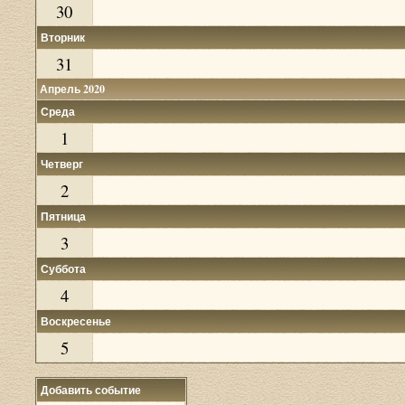
30
Вторник
31
Апрель 2020
Среда
1
Четверг
2
Пятница
3
Суббота
4
Воскресенье
5
Добавить событие