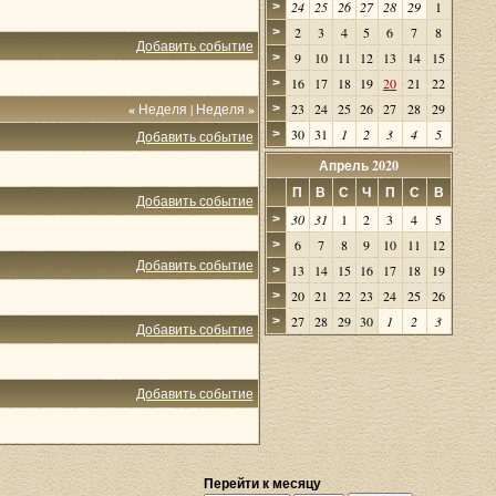
24
25
26
27
28
29
1
>
2
3
4
5
6
7
8
>
Добавить событие
9
10
11
12
13
14
15
>
16
17
18
19
20
21
22
>
«
Неделя
|
Неделя
»
23
24
25
26
27
28
29
>
30
31
1
2
3
4
5
>
Добавить событие
Апрель 2020
П
В
С
Ч
П
С
В
Добавить событие
30
31
1
2
3
4
5
>
6
7
8
9
10
11
12
>
Добавить событие
13
14
15
16
17
18
19
>
20
21
22
23
24
25
26
>
27
28
29
30
1
2
3
>
Добавить событие
Добавить событие
Перейти к месяцу