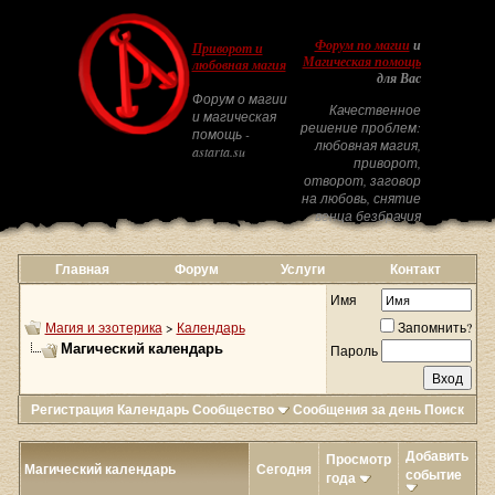
Форум по магии
и
Приворот и
Магическая помощь
любовная магия
для Вас
Форум о магии
Качественное
и магическая
решение проблем:
помощь -
любовная магия,
astarta.su
приворот,
отворот, заговор
на любовь, снятие
венца безбрачия
Главная
Форум
Услуги
Контакт
Имя
Магия и эзотерика
>
Календарь
Запомнить?
Магический календарь
Пароль
Регистрация
Календарь
Сообщество
Сообщения за день
Поиск
Добавить
Просмотр
Магический календарь
Сегодня
событие
года