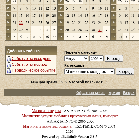
31
1
2
3
4
5
6
28
29
30
1
2
3
4
26
27
28
>
>
>
7
8
9
10
11
12
13
5
6
7
8
9
10
11
2
3
4
>
>
>
14
15
16
17
18
19
20
12
13
14
15
16
17
18
9
10
11
>
>
>
21
22
23
24
25
26
27
19
20
21
22
23
24
25
16
17
18
>
>
>
28
29
30
1
2
3
4
26
27
28
29
30
31
1
23
24
25
>
>
>
5
6
7
8
9
10
11
2
3
4
5
6
7
8
30
1
2
>
>
>
Добавить событие
Перейти к месяцу
Событие на весь день
Событие на период
Календарь
Периодическое событие
Текущее время:
16:27
. Часовой пояс GMT +4.
Обратная связь
-
Архив
-
Вверх
Магия и эзотерика
- ASTARTA.SU © 2004-2026
Магические услуги: любовная практическая магия, приворот
- ASTARTA.INFO © 2006-2026
Маг и магические инструменты
- EZOTERIK.COM © 2008-
2026
Powered by vBulletin® Version 3.8.7