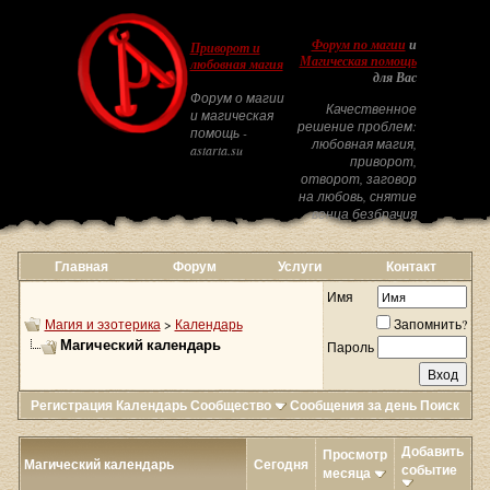
Форум по магии
и
Приворот и
Магическая помощь
любовная магия
для Вас
Форум о магии
Качественное
и магическая
решение проблем:
помощь -
любовная магия,
astarta.su
приворот,
отворот, заговор
на любовь, снятие
венца безбрачия
Главная
Форум
Услуги
Контакт
Имя
Магия и эзотерика
>
Календарь
Запомнить?
Магический календарь
Пароль
Регистрация
Календарь
Сообщество
Сообщения за день
Поиск
Добавить
Просмотр
Магический календарь
Сегодня
событие
месяца