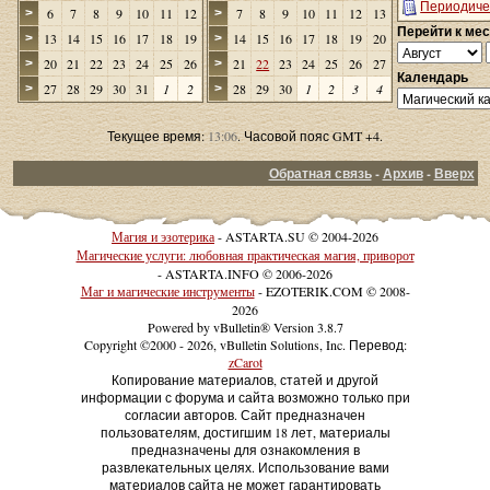
Периодиче
6
7
8
9
10
11
12
7
8
9
10
11
12
13
>
>
Перейти к ме
13
14
15
16
17
18
19
14
15
16
17
18
19
20
>
>
20
21
22
23
24
25
26
21
22
23
24
25
26
27
>
>
Календарь
27
28
29
30
31
1
2
28
29
30
1
2
3
4
>
>
Текущее время:
13:06
. Часовой пояс GMT +4.
Обратная связь
-
Архив
-
Вверх
Магия и эзотерика
- ASTARTA.SU © 2004-2026
Магические услуги: любовная практическая магия, приворот
- ASTARTA.INFO © 2006-2026
Маг и магические инструменты
- EZOTERIK.COM © 2008-
2026
Powered by vBulletin® Version 3.8.7
Copyright ©2000 - 2026, vBulletin Solutions, Inc. Перевод:
zCarot
Копирование материалов, статей и другой
информации с форума и сайта возможно только при
согласии авторов. Сайт предназначен
пользователям, достигшим 18 лет, материалы
предназначены для ознакомления в
развлекательных целях. Использование вами
материалов сайта не может гарантировать