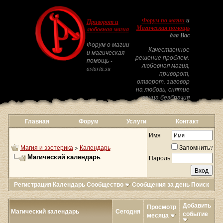
Форум по магии
и
Приворот и
Магическая помощь
любовная магия
для Вас
Форум о магии
Качественное
и магическая
решение проблем:
помощь -
любовная магия,
astarta.su
приворот,
отворот, заговор
на любовь, снятие
венца безбрачия
Главная
Форум
Услуги
Контакт
Имя
Магия и эзотерика
>
Календарь
Запомнить?
Магический календарь
Пароль
Регистрация
Календарь
Сообщество
Сообщения за день
Поиск
Добавить
Просмотр
Магический календарь
Сегодня
событие
месяца