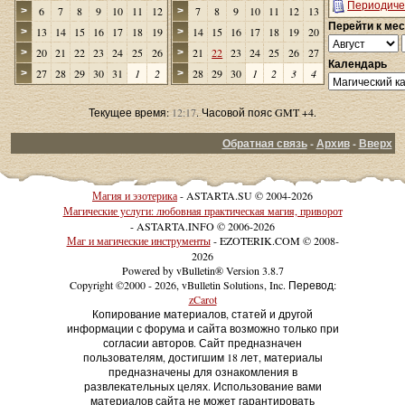
Периодиче
6
7
8
9
10
11
12
7
8
9
10
11
12
13
>
>
Перейти к ме
13
14
15
16
17
18
19
14
15
16
17
18
19
20
>
>
20
21
22
23
24
25
26
21
22
23
24
25
26
27
>
>
Календарь
27
28
29
30
31
1
2
28
29
30
1
2
3
4
>
>
Текущее время:
12:17
. Часовой пояс GMT +4.
Обратная связь
-
Архив
-
Вверх
Магия и эзотерика
- ASTARTA.SU © 2004-2026
Магические услуги: любовная практическая магия, приворот
- ASTARTA.INFO © 2006-2026
Маг и магические инструменты
- EZOTERIK.COM © 2008-
2026
Powered by vBulletin® Version 3.8.7
Copyright ©2000 - 2026, vBulletin Solutions, Inc. Перевод:
zCarot
Копирование материалов, статей и другой
информации с форума и сайта возможно только при
согласии авторов. Сайт предназначен
пользователям, достигшим 18 лет, материалы
предназначены для ознакомления в
развлекательных целях. Использование вами
материалов сайта не может гарантировать