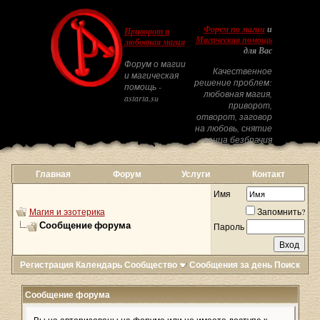
Форум по магии
и
Приворот и
Магическая помощь
любовная магия
для Вас
Форум о магии
Качественное
и магическая
решение проблем:
помощь -
любовная магия,
astarta.su
приворот,
отворот, заговор
на любовь, снятие
венца безбрачия
Главная
Форум
Услуги
Контакт
Имя
Магия и эзотерика
Запомнить?
Сообщение форума
Пароль
Регистрация
Календарь
Сообщество
Сообщения за день
Поиск
Сообщение форума