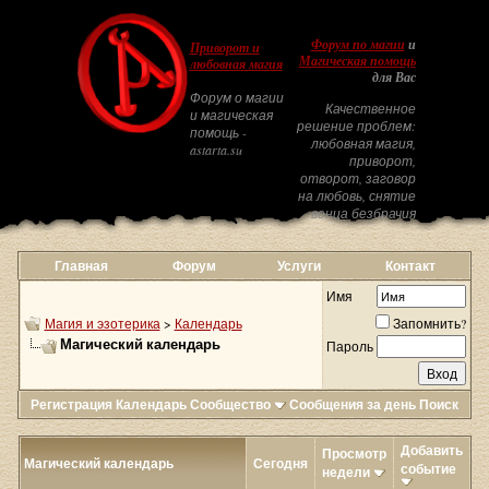
Форум по магии
и
Приворот и
Магическая помощь
любовная магия
для Вас
Форум о магии
Качественное
и магическая
решение проблем:
помощь -
любовная магия,
astarta.su
приворот,
отворот, заговор
на любовь, снятие
венца безбрачия
Главная
Форум
Услуги
Контакт
Имя
Магия и эзотерика
>
Календарь
Запомнить?
Магический календарь
Пароль
Регистрация
Календарь
Сообщество
Сообщения за день
Поиск
Добавить
Просмотр
Магический календарь
Сегодня
событие
недели