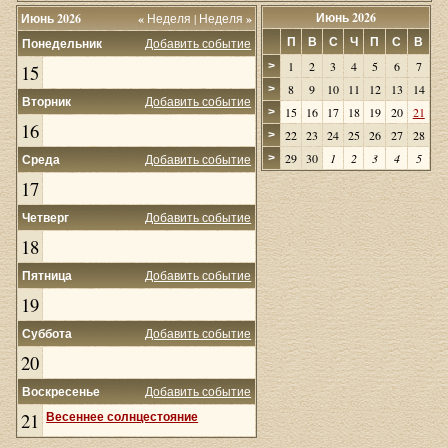
Июнь 2026
Июнь 2026
«
Неделя
|
Неделя
»
П
В
С
Ч
П
С
В
Понедельник
Добавить событие
1
2
3
4
5
6
7
>
15
8
9
10
11
12
13
14
>
Вторник
Добавить событие
15
16
17
18
19
20
21
>
16
22
23
24
25
26
27
28
>
29
30
1
2
3
4
5
Среда
Добавить событие
>
17
Четверг
Добавить событие
18
Пятница
Добавить событие
19
Суббота
Добавить событие
20
Воскресенье
Добавить событие
21
Весеннее солнцестояние