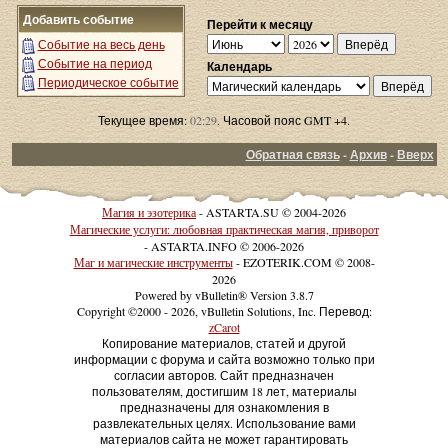
Добавить событие
Перейти к месяцу
Событие на весь день
Событие на период
Календарь
Периодическое событие
Текущее время:
02:29
. Часовой пояс GMT +4.
Обратная связь
-
Архив
-
Вверх
Магия и эзотерика
- ASTARTA.SU © 2004-2026
Магические услуги: любовная практическая магия, приворот
- ASTARTA.INFO © 2006-2026
Маг и магические инструменты
- EZOTERIK.COM © 2008-
2026
Powered by vBulletin® Version 3.8.7
Copyright ©2000 - 2026, vBulletin Solutions, Inc. Перевод:
zCarot
Копирование материалов, статей и другой
информации с форума и сайта возможно только при
согласии авторов. Сайт предназначен
пользователям, достигшим 18 лет, материалы
предназначены для ознакомления в
развлекательных целях. Использование вами
материалов сайта не может гарантировать