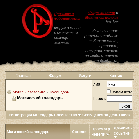
Форум по магии
и
Приворот и
Магическая помощь
любовная магия
для Вас
Форум о магии
Качественное
и магическая
решение проблем:
помощь -
любовная магия,
astarta.su
приворот,
отворот, заговор
на любовь, снятие
венца безбрачия
Главная
Форум
Услуги
Контакт
Имя
Магия и эзотерика
>
Календарь
Запомнить?
Магический календарь
Пароль
Регистрация
Календарь
Сообщество
Сообщения за день
Поиск
Добавить
Просмотр
Магический календарь
Сегодня
событие
недели