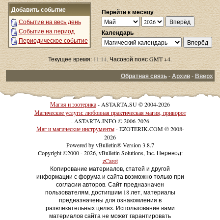
Добавить событие
Перейти к месяцу
Событие на весь день
Событие на период
Календарь
Периодическое событие
Текущее время:
11:14
. Часовой пояс GMT +4.
Обратная связь
-
Архив
-
Вверх
Магия и эзотерика
- ASTARTA.SU © 2004-2026
Магические услуги: любовная практическая магия, приворот
- ASTARTA.INFO © 2006-2026
Маг и магические инструменты
- EZOTERIK.COM © 2008-
2026
Powered by vBulletin® Version 3.8.7
Copyright ©2000 - 2026, vBulletin Solutions, Inc. Перевод:
zCarot
Копирование материалов, статей и другой
информации с форума и сайта возможно только при
согласии авторов. Сайт предназначен
пользователям, достигшим 18 лет, материалы
предназначены для ознакомления в
развлекательных целях. Использование вами
материалов сайта не может гарантировать