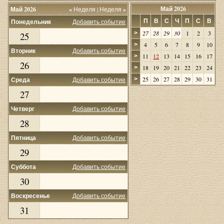
Май 2026
Май 2026
«
Неделя
|
Неделя
»
П
В
С
Ч
П
С
В
Понедельник
Добавить событие
27
28
29
30
1
2
3
>
25
4
5
6
7
8
9
10
>
Вторник
Добавить событие
11
12
13
14
15
16
17
>
26
18
19
20
21
22
23
24
>
25
26
27
28
29
30
31
Среда
Добавить событие
>
27
Четверг
Добавить событие
28
Пятница
Добавить событие
29
Суббота
Добавить событие
30
Воскресенье
Добавить событие
31