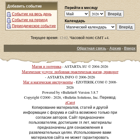
Добавить событие
Перейти к месяцу
Событие на весь день
Событие на период
Календарь
Периодическое событие
Текущее время:
12:02
. Часовой пояс GMT +4.
Обратная связь
-
Архив
-
Вверх
Магия и эзотерика
- ASTARTA.SU © 2004-2026
Магические услуги: любовная практическая магия, приворот
- ASTARTA.INFO © 2006-2026
Маг и магические инструменты
- EZOTERIK.COM © 2008-
2026
Powered by vBulletin® Version 3.8.7
Copyright ©2000 - 2026, vBulletin Solutions, Inc. Перевод:
zCarot
Копирование материалов, статей и другой
информации с форума и сайта возможно только при
согласии авторов. Сайт предназначен
пользователям, достигшим 18 лет, материалы
предназначены для ознакомления в
развлекательных целях. Использование вами
материалов сайта не может гарантировать