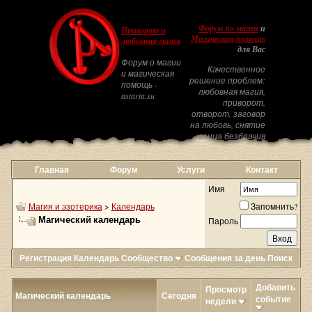
Форум по магии
и
Приворот и
Магическая помощь
любовная магия
для Вас
Форум о магии
Качественное
и магическая
решение проблем:
помощь -
любовная магия,
astarta.su
приворот,
отворот, заговор
на любовь, снятие
венца безбрачия
Главная
Форум
Услуги
Контакт
Имя
Магия и эзотерика
>
Календарь
Запомнить?
Магический календарь
Пароль
Регистрация
Календарь
Сообщество
Сообщения за день
Поиск
Добавить
Просмотр
Магический календарь
Сегодня
событие
недели