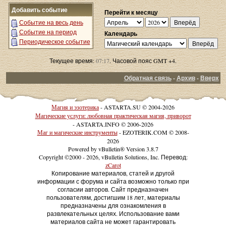
Добавить событие
Перейти к месяцу
Событие на весь день
Событие на период
Календарь
Периодическое событие
Текущее время:
07:17
. Часовой пояс GMT +4.
Обратная связь
-
Архив
-
Вверх
Магия и эзотерика
- ASTARTA.SU © 2004-2026
Магические услуги: любовная практическая магия, приворот
- ASTARTA.INFO © 2006-2026
Маг и магические инструменты
- EZOTERIK.COM © 2008-
2026
Powered by vBulletin® Version 3.8.7
Copyright ©2000 - 2026, vBulletin Solutions, Inc. Перевод:
zCarot
Копирование материалов, статей и другой
информации с форума и сайта возможно только при
согласии авторов. Сайт предназначен
пользователям, достигшим 18 лет, материалы
предназначены для ознакомления в
развлекательных целях. Использование вами
материалов сайта не может гарантировать