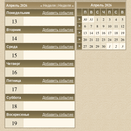
Апрель 2026
Апрель 2026
«
Неделя
|
Неделя
»
П
В
С
Ч
П
С
В
Понедельник
Добавить событие
30
31
1
2
3
4
5
>
13
6
7
8
9
10
11
12
>
Вторник
Добавить событие
13
14
15
16
17
18
19
>
14
20
21
22
23
24
25
26
>
27
28
29
30
1
2
3
Среда
Добавить событие
>
15
Четверг
Добавить событие
16
Пятница
Добавить событие
17
Суббота
Добавить событие
18
Воскресенье
Добавить событие
19