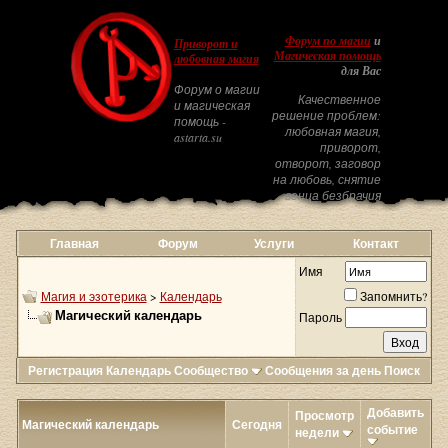
Форум по магии
и
Приворот и
Магическая помощь
любовная магия
для Вас
Форум о магии
Качественное
и магическая
решение проблем:
помощь -
любовная магия,
astarta.su
приворот,
отворот, заговор
на любовь, снятие
венца безбрачия
Главная
Форум
Услуги
Контакт
Имя
Магия и эзотерика
>
Календарь
Запомнить?
Магический календарь
Пароль
Регистрация
Календарь
Сообщество
Сообщения за день
Поиск
Добавить
Просмотр
Магический календарь
Сегодня
событие
недели