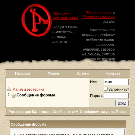
Форум по магии
и
Приворот и
Магическая помощь
любовная магия
для Вас
Форум о магии
Качественное
и магическая
решение проблем:
помощь -
любовная магия,
astarta.su
приворот,
отворот, заговор
на любовь, снятие
венца безбрачия
Главная
Форум
Услуги
Контакт
Имя
Магия и эзотерика
Запомнить?
Сообщение форума
Пароль
Регистрация
Календарь
Сообщество
Сообщения за день
Поиск
Сообщение форума