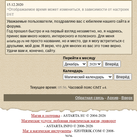
15.12.2020
*Отображаемое время может измениться, в зависимости от настроек
DST
Уважаемые пользователи, поздравляю вас с юбилеем нашего сайта и
форума.
Год прошел быстро и на первый взгляд незаметно, но, я надеюсь,
принес вам много нового, интересного и полезного. Для меня
astarta.pp.ru не просто название, но и место, где я могу встретиться с
друзьями, мой дом. Я верю, что для многих из вас это тоже верно.
Удачи вам и, конечно, сайту.
Перейти к месяцу
Календарь
Текущее время:
05:56
. Часовой пояс GMT +4.
Обратная связь
-
Архив
-
Вверх
Магия и эзотерика
- ASTARTA.SU © 2004-2026
Магические услуги: любовная практическая магия, приворот
- ASTARTA.INFO © 2006-2026
Маг и магические инструменты
- EZOTERIK.COM © 2008-
2026