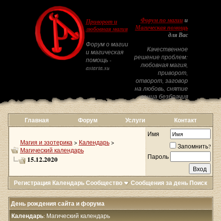
Форум по магии
и
Приворот и
Магическая помощь
любовная магия
для Вас
Форум о магии
Качественное
и магическая
решение проблем:
помощь -
любовная магия,
astarta.su
приворот,
отворот, заговор
на любовь, снятие
венца безбрачия
Главная
Форум
Услуги
Контакт
Имя
Магия и эзотерика
>
Календарь
>
Запомнить?
Магический календарь
Пароль
15.12.2020
Регистрация
Календарь
Сообщество
Сообщения за день
Поиск
День рождения сайта и форума
Календарь
: Магический календарь