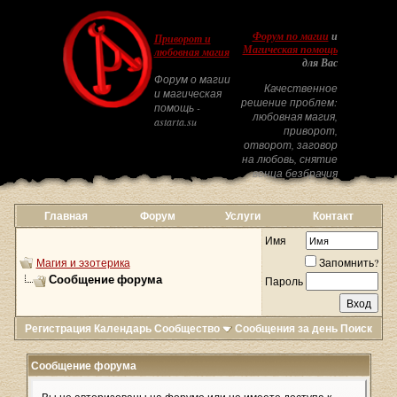
Форум по магии
и
Приворот и
Магическая помощь
любовная магия
для Вас
Форум о магии
Качественное
и магическая
решение проблем:
помощь -
любовная магия,
astarta.su
приворот,
отворот, заговор
на любовь, снятие
венца безбрачия
Главная
Форум
Услуги
Контакт
Имя
Магия и эзотерика
Запомнить?
Сообщение форума
Пароль
Регистрация
Календарь
Сообщество
Сообщения за день
Поиск
Сообщение форума