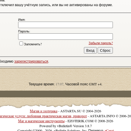
ям.
тключил вашу учётную запись, или вы не активированы на форуме.
Имя:
Пароль:
Забыли пароль?
Запомнить?
обходимо
зарегистрироваться
.
Текущее время:
17:07
. Часовой пояс GMT +4.
Магия и эзотерика
- ASTARTA.SU © 2004-2026
гические услуги: любовная практическая магия, приворот
- ASTARTA.INFO © 2006-20
Маг и магические инструменты
- EZOTERIK.COM © 2008-2026
Powered by vBulletin® Version 3.8.7
Copyright ©2000 - 2026, vBulletin Solutions, Inc. Перевод:
zCarot