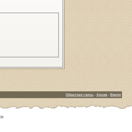
Обратная связь
-
Архив
-
Вверх
26