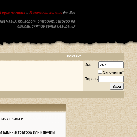
Форум по магии
и
Магическая помощь
для Вас
ая магия, приворот, отворот, заговор на
любовь, снятие венца безбрачия
Контакт
Имя
Запомнить?
Пароль
льких причин:
м администратора или к другим