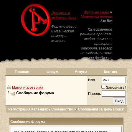
Форум по магии
и
Приворот и
Магическая помощь
любовная магия
для Вас
Форум о магии
Качественное
и магическая
решение проблем:
помощь -
любовная магия,
astarta.su
приворот,
отворот, заговор
на любовь, снятие
венца безбрачия
Главная
Форум
Услуги
Контакт
Имя
Магия и эзотерика
Запомнить?
Сообщение форума
Пароль
Регистрация
Календарь
Сообщество
Сообщения за день
Поиск
Сообщение форума