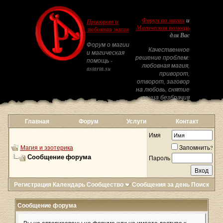
Форум по магии
и
Приворот и
Магическая помощь
любовная магия
для Вас
Форум о магии
Качественное
и магическая
решение проблем:
помощь -
любовная магия,
astarta.su
приворот,
отворот, заговор
на любовь, снятие
венца безбрачия
Главная
Форум
Услуги
Контакт
Имя
Магия и эзотерика
Запомнить?
Сообщение форума
Пароль
Регистрация
Календарь
Сообщество
Сообщения за день
Поиск
Сообщение форума