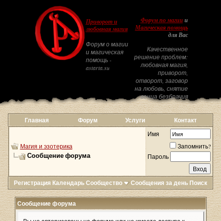
Форум по магии
и
Приворот и
Магическая помощь
любовная магия
для Вас
Форум о магии
Качественное
и магическая
решение проблем:
помощь -
любовная магия,
astarta.su
приворот,
отворот, заговор
на любовь, снятие
венца безбрачия
Главная
Форум
Услуги
Контакт
Имя
Магия и эзотерика
Запомнить?
Сообщение форума
Пароль
Регистрация
Календарь
Сообщество
Сообщения за день
Поиск
Сообщение форума