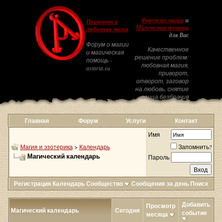
Форум по магии
и
Приворот и
Магическая помощь
любовная магия
для Вас
Форум о магии
Качественное
и магическая
решение проблем:
помощь -
любовная магия,
astarta.su
приворот,
отворот, заговор
на любовь, снятие
венца безбрачия
Главная
Форум
Услуги
Контакт
Имя
Магия и эзотерика
>
Календарь
Запомнить?
Магический календарь
Пароль
Регистрация
Календарь
Сообщество
Сообщения за день
Поиск
Добавить
Просмотр
Магический календарь
Сегодня
событие
месяца