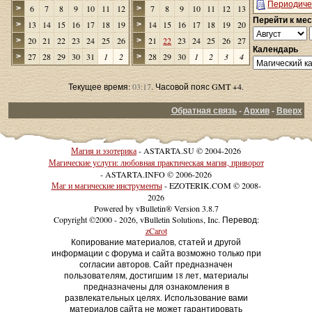
Периодиче
6
7
8
9
10
11
12
7
8
9
10
11
12
13
>
>
Перейти к ме
13
14
15
16
17
18
19
14
15
16
17
18
19
20
>
>
20
21
22
23
24
25
26
21
22
23
24
25
26
27
>
>
Календарь
27
28
29
30
31
1
2
28
29
30
1
2
3
4
>
>
Текущее время:
03:17
. Часовой пояс GMT +4.
Обратная связь
-
Архив
-
Вверх
Магия и эзотерика
- ASTARTA.SU © 2004-2026
Магические услуги: любовная практическая магия, приворот
- ASTARTA.INFO © 2006-2026
Маг и магические инструменты
- EZOTERIK.COM © 2008-
2026
Powered by vBulletin® Version 3.8.7
Copyright ©2000 - 2026, vBulletin Solutions, Inc. Перевод:
zCarot
Копирование материалов, статей и другой
информации с форума и сайта возможно только при
согласии авторов. Сайт предназначен
пользователям, достигшим 18 лет, материалы
предназначены для ознакомления в
развлекательных целях. Использование вами
материалов сайта не может гарантировать