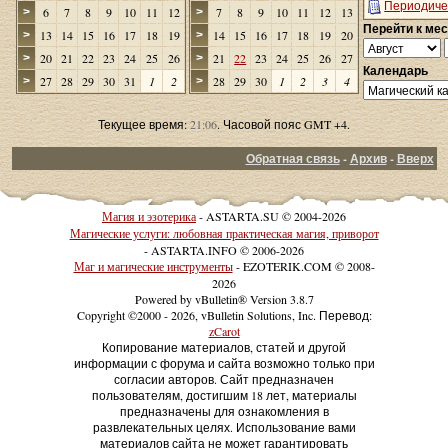
Периодиче
6
7
8
9
10
11
12
7
8
9
10
11
12
13
>
>
Перейти к ме
13
14
15
16
17
18
19
14
15
16
17
18
19
20
>
>
20
21
22
23
24
25
26
21
22
23
24
25
26
27
>
>
Календарь
27
28
29
30
31
1
2
28
29
30
1
2
3
4
>
>
Текущее время:
21:06
. Часовой пояс GMT +4.
Обратная связь
-
Архив
-
Вверх
Магия и эзотерика
- ASTARTA.SU © 2004-2026
Магические услуги: любовная практическая магия, приворот
- ASTARTA.INFO © 2006-2026
Маг и магические инструменты
- EZOTERIK.COM © 2008-
2026
Powered by vBulletin® Version 3.8.7
Copyright ©2000 - 2026, vBulletin Solutions, Inc. Перевод:
zCarot
Копирование материалов, статей и другой
информации с форума и сайта возможно только при
согласии авторов. Сайт предназначен
пользователям, достигшим 18 лет, материалы
предназначены для ознакомления в
развлекательных целях. Использование вами
материалов сайта не может гарантировать