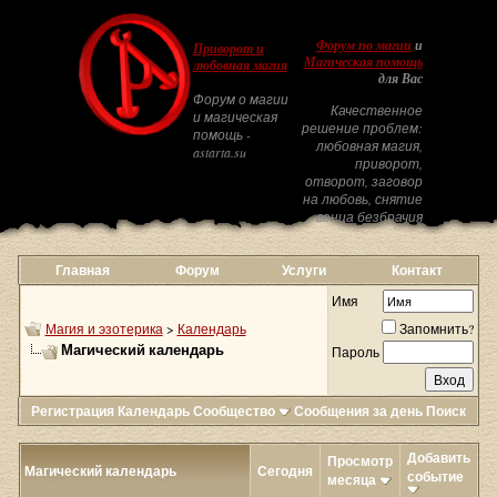
Форум по магии
и
Приворот и
Магическая помощь
любовная магия
для Вас
Форум о магии
Качественное
и магическая
решение проблем:
помощь -
любовная магия,
astarta.su
приворот,
отворот, заговор
на любовь, снятие
венца безбрачия
Главная
Форум
Услуги
Контакт
Имя
Магия и эзотерика
>
Календарь
Запомнить?
Магический календарь
Пароль
Регистрация
Календарь
Сообщество
Сообщения за день
Поиск
Добавить
Просмотр
Магический календарь
Сегодня
событие
месяца