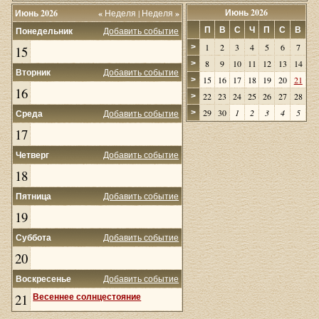
Июнь 2026
Июнь 2026
«
Неделя
|
Неделя
»
П
В
С
Ч
П
С
В
Понедельник
Добавить событие
1
2
3
4
5
6
7
>
15
8
9
10
11
12
13
14
>
Вторник
Добавить событие
15
16
17
18
19
20
21
>
16
22
23
24
25
26
27
28
>
29
30
1
2
3
4
5
Среда
Добавить событие
>
17
Четверг
Добавить событие
18
Пятница
Добавить событие
19
Суббота
Добавить событие
20
Воскресенье
Добавить событие
21
Весеннее солнцестояние