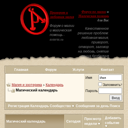
Форум по магии
и
Приворот и
Магическая помощь
любовная магия
для Вас
Форум о магии
Качественное
и магическая
решение проблем:
помощь -
любовная магия,
astarta.su
приворот,
отворот, заговор
на любовь, снятие
венца безбрачия
Главная
Форум
Услуги
Контакт
Имя
Магия и эзотерика
>
Календарь
Запомнить?
Магический календарь
Пароль
Регистрация
Календарь
Сообщество
Сообщения за день
Поиск
Добавить
Просмотр
Магический календарь
Сегодня
событие
недели