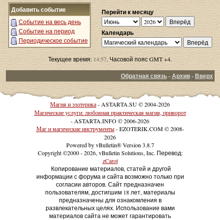
Добавить событие
Перейти к месяцу
Событие на весь день
Событие на период
Календарь
Периодическое событие
Текущее время:
14:57
. Часовой пояс GMT +4.
Обратная связь
-
Архив
-
Вверх
Магия и эзотерика
- ASTARTA.SU © 2004-2026
Магические услуги: любовная практическая магия, приворот
- ASTARTA.INFO © 2006-2026
Маг и магические инструменты
- EZOTERIK.COM © 2008-
2026
Powered by vBulletin® Version 3.8.7
Copyright ©2000 - 2026, vBulletin Solutions, Inc. Перевод:
zCarot
Копирование материалов, статей и другой
информации с форума и сайта возможно только при
согласии авторов. Сайт предназначен
пользователям, достигшим 18 лет, материалы
предназначены для ознакомления в
развлекательных целях. Использование вами
материалов сайта не может гарантировать