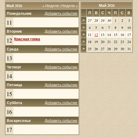
Май 2026
Май 2026
«
Неделя
|
Неделя
»
П
В
С
Ч
П
С
В
Понедельник
Добавить событие
27
28
29
30
1
2
3
>
11
4
5
6
7
8
9
10
>
Вторник
Добавить событие
11
12
13
14
15
16
17
>
12
Красная горка
18
19
20
21
22
23
24
>
25
26
27
28
29
30
31
Среда
Добавить событие
>
13
Четверг
Добавить событие
14
Пятница
Добавить событие
15
Суббота
Добавить событие
16
Воскресенье
Добавить событие
17