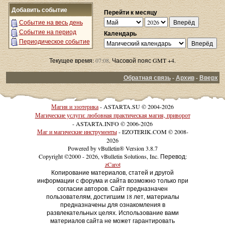
Добавить событие
Перейти к месяцу
Событие на весь день
Событие на период
Календарь
Периодическое событие
Текущее время:
07:08
. Часовой пояс GMT +4.
Обратная связь
-
Архив
-
Вверх
Магия и эзотерика
- ASTARTA.SU © 2004-2026
Магические услуги: любовная практическая магия, приворот
- ASTARTA.INFO © 2006-2026
Маг и магические инструменты
- EZOTERIK.COM © 2008-
2026
Powered by vBulletin® Version 3.8.7
Copyright ©2000 - 2026, vBulletin Solutions, Inc. Перевод:
zCarot
Копирование материалов, статей и другой
информации с форума и сайта возможно только при
согласии авторов. Сайт предназначен
пользователям, достигшим 18 лет, материалы
предназначены для ознакомления в
развлекательных целях. Использование вами
материалов сайта не может гарантировать