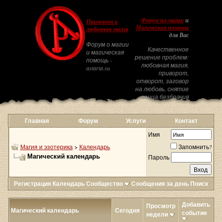
Форум по магии
и
Приворот и
Магическая помощь
любовная магия
для Вас
Форум о магии
Качественное
и магическая
решение проблем:
помощь -
любовная магия,
astarta.su
приворот,
отворот, заговор
на любовь, снятие
венца безбрачия
Главная
Форум
Услуги
Контакт
Имя
Магия и эзотерика
>
Календарь
Запомнить?
Магический календарь
Пароль
Регистрация
Календарь
Сообщество
Сообщения за день
Поиск
Добавить
Просмотр
Магический календарь
Сегодня
событие
недели