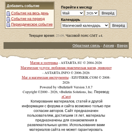
Добавить событие
Перейти к месяцу
Событие на весь день
Событие на период
Календарь
Периодическое событие
Текущее время:
23:09
. Часовой пояс GMT +4.
Обратная связь
-
Архив
-
Вверх
Магия и эзотерика
- ASTARTA.SU © 2004-2026
Магические услуги: любовная практическая магия, приворот
- ASTARTA.INFO © 2006-2026
Маг и магические инструменты
- EZOTERIK.COM © 2008-
2026
Powered by vBulletin® Version 3.8.7
Copyright ©2000 - 2026, vBulletin Solutions, Inc. Перевод:
zCarot
Копирование материалов, статей и другой
информации с форума и сайта возможно только при
согласии авторов. Сайт предназначен
пользователям, достигшим 18 лет, материалы
предназначены для ознакомления в
развлекательных целях. Использование вами
материалов сайта не может гарантировать