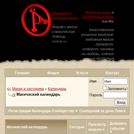
Форум по магии
и
Приворот и
Магическая помощь
любовная магия
для Вас
Форум о магии
Качественное
и магическая
решение проблем:
помощь -
любовная магия,
astarta.su
приворот,
отворот, заговор
на любовь, снятие
венца безбрачия
Главная
Форум
Услуги
Контакт
Имя
Магия и эзотерика
>
Календарь
Запомнить?
Магический календарь
Пароль
Регистрация
Календарь
Сообщество
Сообщения за день
Поиск
Добавить
Просмотр
Магический календарь
Сегодня
событие
недели