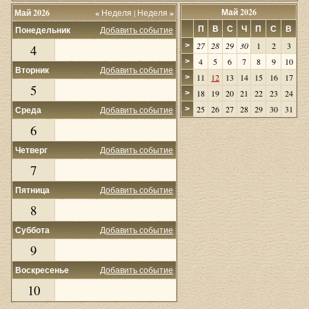
Май 2026
Май 2026
«
Неделя
|
Неделя
»
П
В
С
Ч
П
С
В
Понедельник
Добавить событие
27
28
29
30
1
2
3
>
4
4
5
6
7
8
9
10
>
Вторник
Добавить событие
11
12
13
14
15
16
17
>
5
18
19
20
21
22
23
24
>
25
26
27
28
29
30
31
Среда
Добавить событие
>
6
Четверг
Добавить событие
7
Пятница
Добавить событие
8
Суббота
Добавить событие
9
Воскресенье
Добавить событие
10