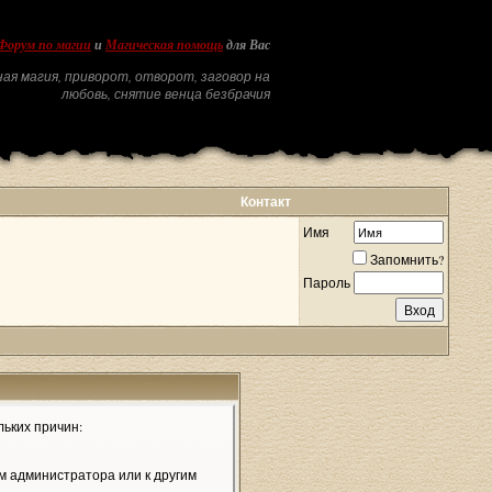
Форум по магии
и
Магическая помощь
для Вас
ая магия, приворот, отворот, заговор на
любовь, снятие венца безбрачия
Контакт
Имя
Запомнить?
Пароль
льких причин:
м администратора или к другим