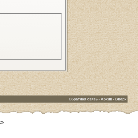
Обратная связь
-
Архив
-
Вверх
26