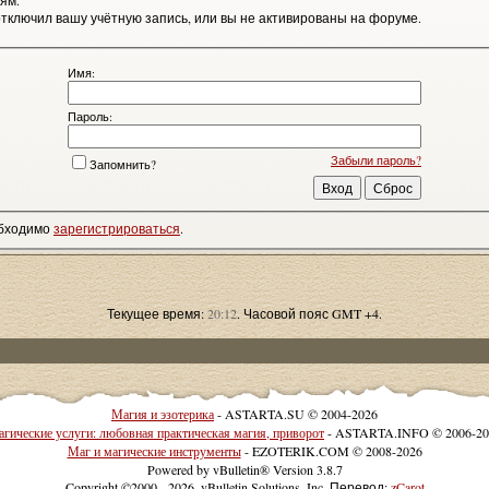
ям.
тключил вашу учётную запись, или вы не активированы на форуме.
Имя:
Пароль:
Забыли пароль?
Запомнить?
обходимо
зарегистрироваться
.
Текущее время:
20:12
. Часовой пояс GMT +4.
Магия и эзотерика
- ASTARTA.SU © 2004-2026
гические услуги: любовная практическая магия, приворот
- ASTARTA.INFO © 2006-20
Маг и магические инструменты
- EZOTERIK.COM © 2008-2026
Powered by vBulletin® Version 3.8.7
Copyright ©2000 - 2026, vBulletin Solutions, Inc. Перевод:
zCarot