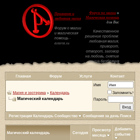
Форум по магии
и
Приворот и
Магическая помощь
любовная магия
для Вас
Форум о магии
Качественное
и магическая
решение проблем:
помощь -
любовная магия,
astarta.su
приворот,
отворот, заговор
на любовь, снятие
венца безбрачия
Главная
Форум
Услуги
Контакт
Имя
Магия и эзотерика
>
Календарь
Запомнить?
Магический календарь
Пароль
Регистрация
Календарь
Сообщество
Сообщения за день
Поиск
Добавить
Просмотр
Магический календарь
Сегодня
событие
месяца