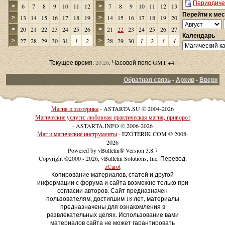
Периодиче
6
7
8
9
10
11
12
7
8
9
10
11
12
13
>
>
Перейти к ме
13
14
15
16
17
18
19
14
15
16
17
18
19
20
>
>
20
21
22
23
24
25
26
21
22
23
24
25
26
27
>
>
Календарь
27
28
29
30
31
1
2
28
29
30
1
2
3
4
>
>
Текущее время:
20:26
. Часовой пояс GMT +4.
Обратная связь
-
Архив
-
Вверх
Магия и эзотерика
- ASTARTA.SU © 2004-2026
Магические услуги: любовная практическая магия, приворот
- ASTARTA.INFO © 2006-2026
Маг и магические инструменты
- EZOTERIK.COM © 2008-
2026
Powered by vBulletin® Version 3.8.7
Copyright ©2000 - 2026, vBulletin Solutions, Inc. Перевод:
zCarot
Копирование материалов, статей и другой
информации с форума и сайта возможно только при
согласии авторов. Сайт предназначен
пользователям, достигшим 18 лет, материалы
предназначены для ознакомления в
развлекательных целях. Использование вами
материалов сайта не может гарантировать