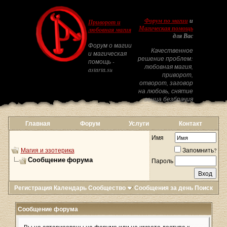
Форум по магии
и
Приворот и
Магическая помощь
любовная магия
для Вас
Форум о магии
Качественное
и магическая
решение проблем:
помощь -
любовная магия,
astarta.su
приворот,
отворот, заговор
на любовь, снятие
венца безбрачия
Главная
Форум
Услуги
Контакт
Имя
Магия и эзотерика
Запомнить?
Сообщение форума
Пароль
Регистрация
Календарь
Сообщество
Сообщения за день
Поиск
Сообщение форума