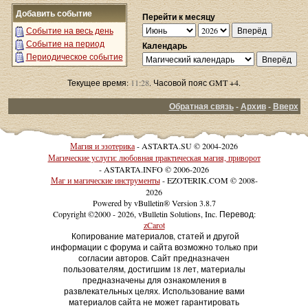
Добавить событие
Перейти к месяцу
Событие на весь день
Событие на период
Календарь
Периодическое событие
Текущее время:
11:28
. Часовой пояс GMT +4.
Обратная связь
-
Архив
-
Вверх
Магия и эзотерика
- ASTARTA.SU © 2004-2026
Магические услуги: любовная практическая магия, приворот
- ASTARTA.INFO © 2006-2026
Маг и магические инструменты
- EZOTERIK.COM © 2008-
2026
Powered by vBulletin® Version 3.8.7
Copyright ©2000 - 2026, vBulletin Solutions, Inc. Перевод:
zCarot
Копирование материалов, статей и другой
информации с форума и сайта возможно только при
согласии авторов. Сайт предназначен
пользователям, достигшим 18 лет, материалы
предназначены для ознакомления в
развлекательных целях. Использование вами
материалов сайта не может гарантировать