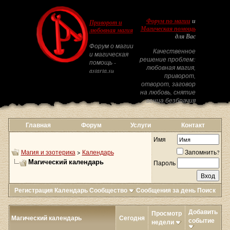
Форум по магии
и
Приворот и
Магическая помощь
любовная магия
для Вас
Форум о магии
Качественное
и магическая
решение проблем:
помощь -
любовная магия,
astarta.su
приворот,
отворот, заговор
на любовь, снятие
венца безбрачия
Главная
Форум
Услуги
Контакт
Имя
Магия и эзотерика
>
Календарь
Запомнить?
Магический календарь
Пароль
Регистрация
Календарь
Сообщество
Сообщения за день
Поиск
Добавить
Просмотр
Магический календарь
Сегодня
событие
недели