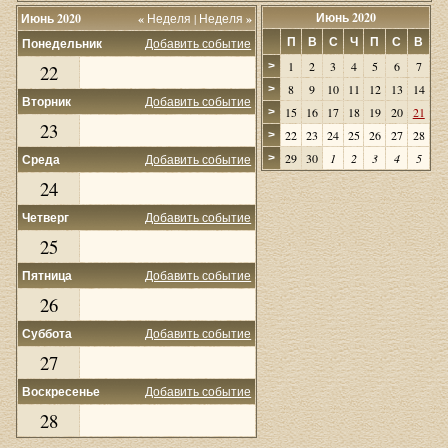
Июнь 2020
Июнь 2020
«
Неделя
|
Неделя
»
П
В
С
Ч
П
С
В
Понедельник
Добавить событие
1
2
3
4
5
6
7
>
22
8
9
10
11
12
13
14
>
Вторник
Добавить событие
15
16
17
18
19
20
21
>
23
22
23
24
25
26
27
28
>
29
30
1
2
3
4
5
Среда
Добавить событие
>
24
Четверг
Добавить событие
25
Пятница
Добавить событие
26
Суббота
Добавить событие
27
Воскресенье
Добавить событие
28