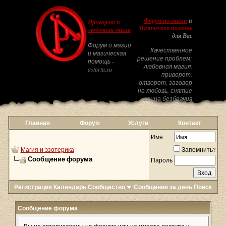
Форум по магии
и
Приворот и
Магическая помощь
любовная магия
для Вас
Форум о магии
Качественное
и магическая
решение проблем:
помощь -
любовная магия,
astarta.su
приворот,
отворот, заговор
на любовь, снятие
венца безбрачия
Главная
Форум
Услуги
Контакт
Имя
Магия и эзотерика
Запомнить?
Сообщение форума
Пароль
Регистрация
Календарь
Сообщество
Сообщения за день
Поиск
Сообщение форума