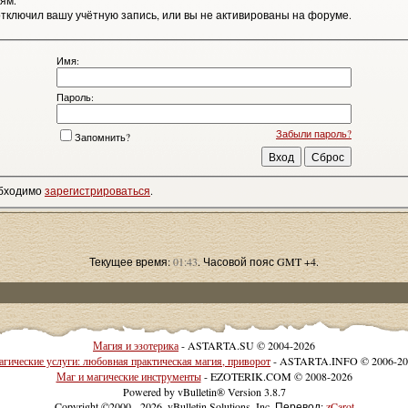
ям.
тключил вашу учётную запись, или вы не активированы на форуме.
Имя:
Пароль:
Забыли пароль?
Запомнить?
обходимо
зарегистрироваться
.
Текущее время:
01:43
. Часовой пояс GMT +4.
Магия и эзотерика
- ASTARTA.SU © 2004-2026
гические услуги: любовная практическая магия, приворот
- ASTARTA.INFO © 2006-20
Маг и магические инструменты
- EZOTERIK.COM © 2008-2026
Powered by vBulletin® Version 3.8.7
Copyright ©2000 - 2026, vBulletin Solutions, Inc. Перевод:
zCarot