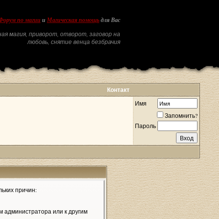
Форум по магии
и
Магическая помощь
для Вас
ая магия, приворот, отворот, заговор на
любовь, снятие венца безбрачия
Контакт
Имя
Запомнить?
Пароль
льких причин:
м администратора или к другим