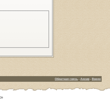
Обратная связь
-
Архив
-
Вверх
26