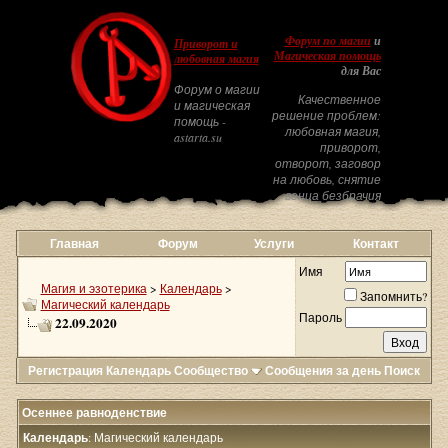
Форум по магии
и
Приворот и
Магическая помощь
любовная магия
для Вас
Форум о магии
Качественное
и магическая
решение проблем:
помощь -
любовная магия,
astarta.su
приворот,
отворот, заговор
на любовь, снятие
венца безбрачия
Главная
Форум
Услуги
Контакт
Имя
Магия и эзотерика
>
Календарь
>
Запомнить?
Магический календарь
Пароль
22.09.2020
Регистрация
Календарь
Сообщество
Сообщения за день
Поиск
Осеннее равноденствие
Календарь
: Магический календарь