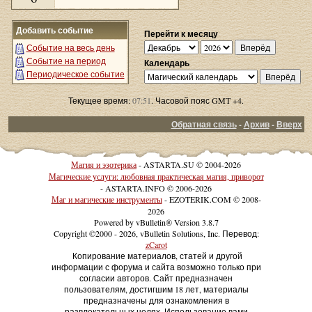
Добавить событие
Перейти к месяцу
Событие на весь день
Событие на период
Календарь
Периодическое событие
Текущее время:
07:51
. Часовой пояс GMT +4.
Обратная связь
-
Архив
-
Вверх
Магия и эзотерика
- ASTARTA.SU © 2004-2026
Магические услуги: любовная практическая магия, приворот
- ASTARTA.INFO © 2006-2026
Маг и магические инструменты
- EZOTERIK.COM © 2008-
2026
Powered by vBulletin® Version 3.8.7
Copyright ©2000 - 2026, vBulletin Solutions, Inc. Перевод:
zCarot
Копирование материалов, статей и другой
информации с форума и сайта возможно только при
согласии авторов. Сайт предназначен
пользователям, достигшим 18 лет, материалы
предназначены для ознакомления в
развлекательных целях. Использование вами