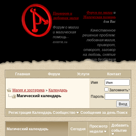
Форум по магии
и
Приворот и
Магическая помощь
любовная магия
для Вас
Форум о магии
Качественное
и магическая
решение проблем:
помощь -
любовная магия,
astarta.su
приворот,
отворот, заговор
на любовь, снятие
венца безбрачия
Главная
Форум
Услуги
Контакт
Имя
Магия и эзотерика
>
Календарь
Запомнить?
Магический календарь
Пароль
Регистрация
Календарь
Сообщество
Сообщения за день
Поиск
Добавить
Просмотр
Магический календарь
Сегодня
событие
недели