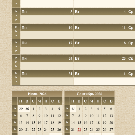
>
Пн
3
Вт
4
Ср
>
>
>
>
Пн
10
Вт
11
Ср
>
>
>
Пн
17
Вт
18
Ср
>
>
>
Пн
24
Вт
25
Ср
>
>
>
Пн
31
Вт
1
Ср
>
>
Июль 2026
Сентябрь 2026
П
В
С
Ч
П
С
В
П
В
С
Ч
П
С
В
29
30
1
2
3
4
5
31
1
2
3
4
5
6
>
>
6
7
8
9
10
11
12
7
8
9
10
11
12
13
>
>
13
14
15
16
17
18
19
14
15
16
17
18
19
20
>
>
20
21
22
23
24
25
26
21
22
23
24
25
26
27
>
>