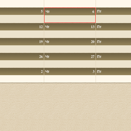
5
Пт
Чт
6
12
Чт
13
Пт
19
Чт
20
Пт
26
Чт
27
Пт
2
Чт
3
Пт