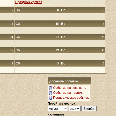
Праздник урожая
7
Сб
8
Вс
9
14
Сб
15
Вс
16
21
Сб
22
Вс
23
28
Сб
29
Вс
30
4
Сб
5
Вс
6
Добавить событие
Событие на весь день
Событие на период
Периодическое событие
Перейти к месяцу
Календарь