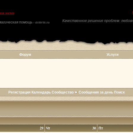
ая магия
Качественное решение проблем: любовн
агическая помощь - astarta.su
Форум
Услуги
Регистрация
Календарь
Сообщество
Сообщения за день
Поиск
29
Чт
30
Пт