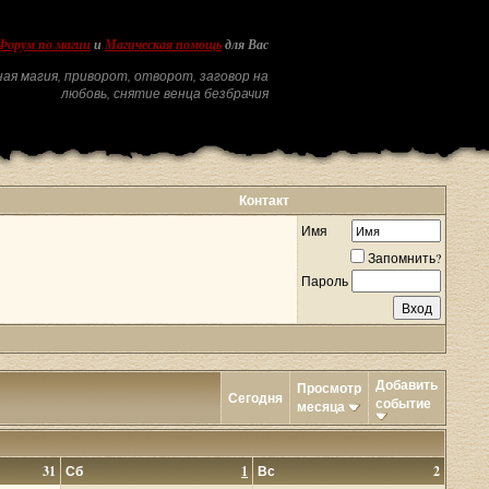
Форум по магии
и
Магическая помощь
для Вас
ая магия, приворот, отворот, заговор на
любовь, снятие венца безбрачия
Контакт
Имя
Запомнить?
Пароль
Добавить
Просмотр
Сегодня
событие
месяца
31
Сб
1
Вс
2