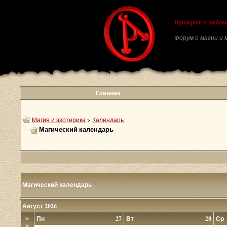
Приворот и любовн
Форум о магии и м
Главная
Магия и эзотерика
>
Календарь
Магический календарь
Магический календарь
Август 2026
Пн
27
Вт
28
Ср
>
>