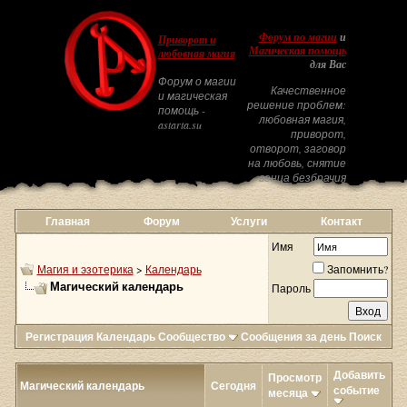
Форум по магии
и
Приворот и
Магическая помощь
любовная магия
для Вас
Форум о магии
Качественное
и магическая
решение проблем:
помощь -
любовная магия,
astarta.su
приворот,
отворот, заговор
на любовь, снятие
венца безбрачия
Главная
Форум
Услуги
Контакт
Имя
Магия и эзотерика
>
Календарь
Запомнить?
Магический календарь
Пароль
Регистрация
Календарь
Сообщество
Сообщения за день
Поиск
Добавить
Просмотр
Магический календарь
Сегодня
событие
месяца