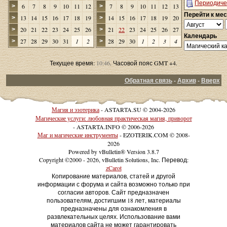
Периодиче
6
7
8
9
10
11
12
7
8
9
10
11
12
13
>
>
Перейти к ме
13
14
15
16
17
18
19
14
15
16
17
18
19
20
>
>
20
21
22
23
24
25
26
21
22
23
24
25
26
27
>
>
Календарь
27
28
29
30
31
1
2
28
29
30
1
2
3
4
>
>
Текущее время:
10:46
. Часовой пояс GMT +4.
Обратная связь
-
Архив
-
Вверх
Магия и эзотерика
- ASTARTA.SU © 2004-2026
Магические услуги: любовная практическая магия, приворот
- ASTARTA.INFO © 2006-2026
Маг и магические инструменты
- EZOTERIK.COM © 2008-
2026
Powered by vBulletin® Version 3.8.7
Copyright ©2000 - 2026, vBulletin Solutions, Inc. Перевод:
zCarot
Копирование материалов, статей и другой
информации с форума и сайта возможно только при
согласии авторов. Сайт предназначен
пользователям, достигшим 18 лет, материалы
предназначены для ознакомления в
развлекательных целях. Использование вами
материалов сайта не может гарантировать