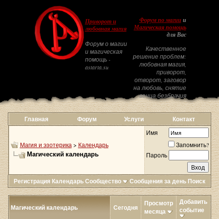
Форум по магии
и
Приворот и
Магическая помощь
любовная магия
для Вас
Форум о магии
Качественное
и магическая
решение проблем:
помощь -
любовная магия,
astarta.su
приворот,
отворот, заговор
на любовь, снятие
венца безбрачия
Главная
Форум
Услуги
Контакт
Имя
Магия и эзотерика
>
Календарь
Запомнить?
Магический календарь
Пароль
Регистрация
Календарь
Сообщество
Сообщения за день
Поиск
Добавить
Просмотр
Магический календарь
Сегодня
событие
месяца