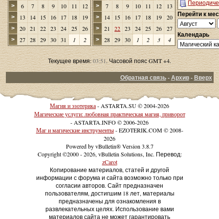
Периодиче
6
7
8
9
10
11
12
7
8
9
10
11
12
13
>
>
Перейти к ме
13
14
15
16
17
18
19
14
15
16
17
18
19
20
>
>
20
21
22
23
24
25
26
21
22
23
24
25
26
27
>
>
Календарь
27
28
29
30
31
1
2
28
29
30
1
2
3
4
>
>
Текущее время:
03:51
. Часовой пояс GMT +4.
Обратная связь
-
Архив
-
Вверх
Магия и эзотерика
- ASTARTA.SU © 2004-2026
Магические услуги: любовная практическая магия, приворот
- ASTARTA.INFO © 2006-2026
Маг и магические инструменты
- EZOTERIK.COM © 2008-
2026
Powered by vBulletin® Version 3.8.7
Copyright ©2000 - 2026, vBulletin Solutions, Inc. Перевод:
zCarot
Копирование материалов, статей и другой
информации с форума и сайта возможно только при
согласии авторов. Сайт предназначен
пользователям, достигшим 18 лет, материалы
предназначены для ознакомления в
развлекательных целях. Использование вами
материалов сайта не может гарантировать