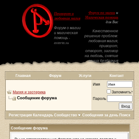
Форум по магии
и
Приворот и
Магическая помощь
любовная магия
для Вас
Форум о магии
Качественное
и магическая
решение проблем:
помощь -
любовная магия,
astarta.su
приворот,
отворот, заговор
на любовь, снятие
венца безбрачия
Главная
Форум
Услуги
Контакт
Имя
Магия и эзотерика
Запомнить?
Сообщение форума
Пароль
Регистрация
Календарь
Сообщество
Сообщения за день
Поиск
Сообщение форума