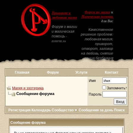
Форум по магии
и
Приворот и
Магическая помощь
любовная магия
для Вас
Форум о магии
Качественное
и магическая
решение проблем:
помощь -
любовная магия,
astarta.su
приворот,
отворот, заговор
на любовь, снятие
венца безбрачия
Главная
Форум
Услуги
Контакт
Имя
Магия и эзотерика
Запомнить?
Сообщение форума
Пароль
Регистрация
Календарь
Сообщество
Сообщения за день
Поиск
Сообщение форума