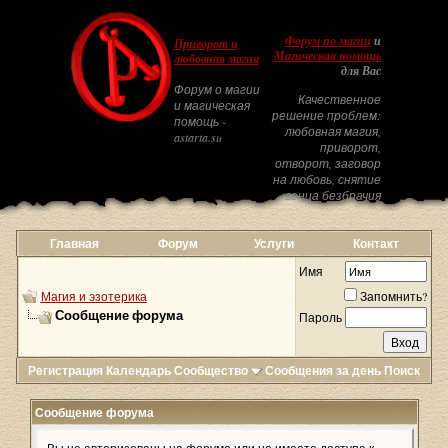
Форум по магии
и
Приворот и
Магическая помощь
любовная магия
для Вас
Форум о магии
Качественное
и магическая
решение проблем:
помощь -
любовная магия,
astarta.su
приворот,
отворот, заговор
на любовь, снятие
венца безбрачия
Главная
Форум
Услуги
Контакт
Имя
Магия и эзотерика
Запомнить?
Сообщение форума
Пароль
Регистрация
Календарь
Сообщество
Сообщения за день
Поиск
Сообщение форума