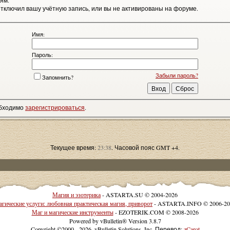
ям.
тключил вашу учётную запись, или вы не активированы на форуме.
Имя:
Пароль:
Забыли пароль?
Запомнить?
обходимо
зарегистрироваться
.
Текущее время:
23:38
. Часовой пояс GMT +4.
Магия и эзотерика
- ASTARTA.SU © 2004-2026
гические услуги: любовная практическая магия, приворот
- ASTARTA.INFO © 2006-20
Маг и магические инструменты
- EZOTERIK.COM © 2008-2026
Powered by vBulletin® Version 3.8.7
Copyright ©2000 - 2026, vBulletin Solutions, Inc. Перевод:
zCarot