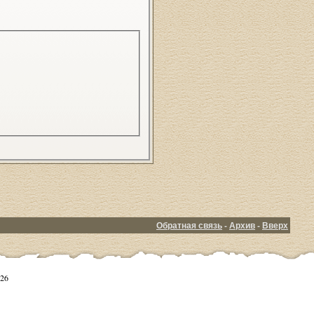
Обратная связь
-
Архив
-
Вверх
26