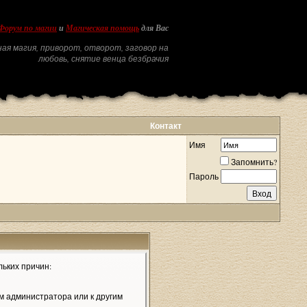
Форум по магии
и
Магическая помощь
для Вас
ая магия, приворот, отворот, заговор на
любовь, снятие венца безбрачия
Контакт
Имя
Запомнить?
Пароль
льких причин:
м администратора или к другим