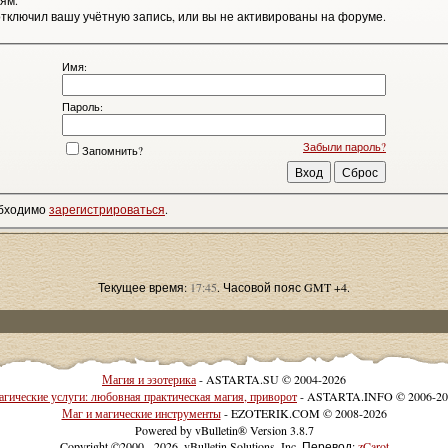
ям.
тключил вашу учётную запись, или вы не активированы на форуме.
Имя:
Пароль:
Забыли пароль?
Запомнить?
обходимо
зарегистрироваться
.
Текущее время:
17:45
. Часовой пояс GMT +4.
Магия и эзотерика
- ASTARTA.SU © 2004-2026
гические услуги: любовная практическая магия, приворот
- ASTARTA.INFO © 2006-20
Маг и магические инструменты
- EZOTERIK.COM © 2008-2026
Powered by vBulletin® Version 3.8.7
Copyright ©2000 - 2026, vBulletin Solutions, Inc. Перевод:
zCarot