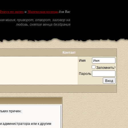
Форум по магии
и
Магическая помощь
для Вас
ая магия, приворот, отворот, заговор на
любовь, снятие венца безбрачия
Контакт
Имя
Запомнить?
Пароль
льких причин:
м администратора или к другим