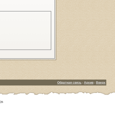
Обратная связь
-
Архив
-
Вверх
26