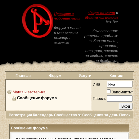
Форум по магии
и
Приворот и
Магическая помощь
любовная магия
для Вас
Форум о магии
Качественное
и магическая
решение проблем:
помощь -
любовная магия,
astarta.su
приворот,
отворот, заговор
на любовь, снятие
венца безбрачия
Главная
Форум
Услуги
Контакт
Имя
Магия и эзотерика
Запомнить?
Сообщение форума
Пароль
Регистрация
Календарь
Сообщество
Сообщения за день
Поиск
Сообщение форума