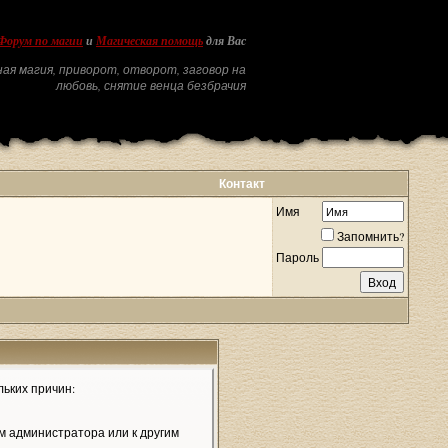
Форум по магии
и
Магическая помощь
для Вас
ая магия, приворот, отворот, заговор на
любовь, снятие венца безбрачия
Контакт
Имя
Запомнить?
Пароль
льких причин:
м администратора или к другим