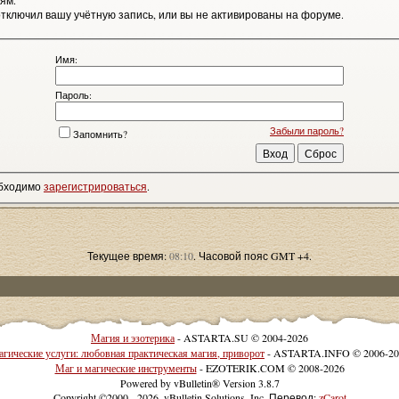
ям.
тключил вашу учётную запись, или вы не активированы на форуме.
Имя:
Пароль:
Забыли пароль?
Запомнить?
обходимо
зарегистрироваться
.
Текущее время:
08:10
. Часовой пояс GMT +4.
Магия и эзотерика
- ASTARTA.SU © 2004-2026
гические услуги: любовная практическая магия, приворот
- ASTARTA.INFO © 2006-20
Маг и магические инструменты
- EZOTERIK.COM © 2008-2026
Powered by vBulletin® Version 3.8.7
Copyright ©2000 - 2026, vBulletin Solutions, Inc. Перевод:
zCarot