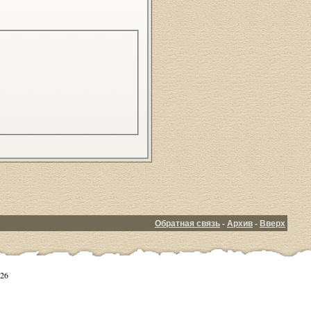
Обратная связь
-
Архив
-
Вверх
26