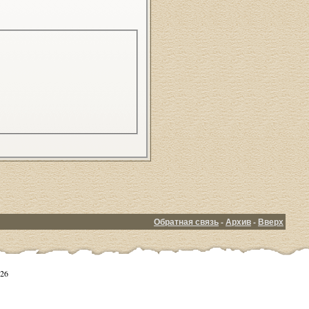
Обратная связь
-
Архив
-
Вверх
26