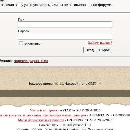
ям.
тключил вашу учётную запись, или вы не активированы на форуме.
Имя:
Пароль:
Забыли пароль?
Запомнить?
обходимо
зарегистрироваться
.
Текущее время:
02:12
. Часовой пояс GMT +4.
Магия и эзотерика
- ASTARTA.SU © 2004-2026
гические услуги: любовная практическая магия, приворот
- ASTARTA.INFO © 2006-20
Маг и магические инструменты
- EZOTERIK.COM © 2008-2026
Powered by vBulletin® Version 3.8.7
Copyright ©2000 - 2026, vBulletin Solutions, Inc. Перевод:
zCarot