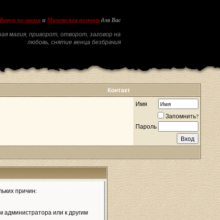
Форум по магии
и
Магическая помощь
для Вас
ая магия, приворот, отворот, заговор на
любовь, снятие венца безбрачия
Контакт
Имя
Запомнить?
Пароль
льких причин:
м администратора или к другим