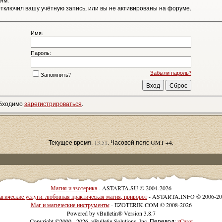
ям.
тключил вашу учётную запись, или вы не активированы на форуме.
Имя:
Пароль:
Забыли пароль?
Запомнить?
обходимо
зарегистрироваться
.
Текущее время:
13:51
. Часовой пояс GMT +4.
Магия и эзотерика
- ASTARTA.SU © 2004-2026
гические услуги: любовная практическая магия, приворот
- ASTARTA.INFO © 2006-20
Маг и магические инструменты
- EZOTERIK.COM © 2008-2026
Powered by vBulletin® Version 3.8.7
Copyright ©2000 - 2026, vBulletin Solutions, Inc. Перевод:
zCarot