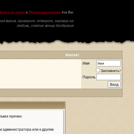
Форум по магии
и
Магическая помощь
для Вас
ая магия, приворот, отворот, заговор на
любовь, снятие венца безбрачия
Контакт
Имя
Запомнить?
Пароль
льких причин:
м администратора или к другим