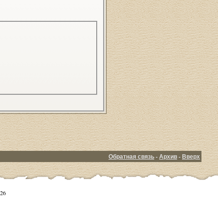
Обратная связь
-
Архив
-
Вверх
26